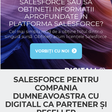
SALESFORCE SAU SĂ
OBȚINEȚI INFORMAȚII
APROFUNDATE ÎN
PLATFORMA SALESFORCE?
Cel mai simplu mod de a obține totul dintr-o
singură sursă. Obțineți acum licențele Salesforce.
VORBIȚI CU NOI
SALESFORCE PENTRU
COMPANIA
DUMNEAVOASTRA CU
DIGITALL CA PARTENER ȘI