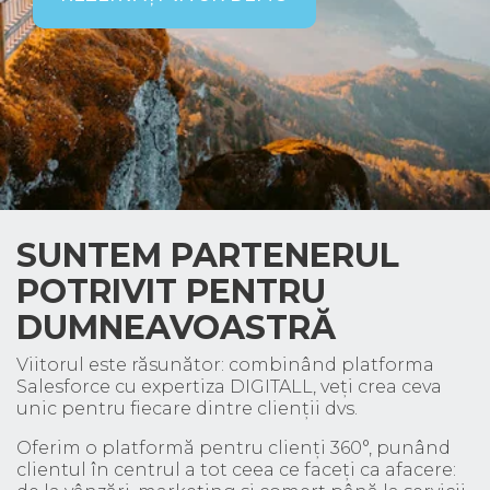
SUNTEM PARTENERUL
POTRIVIT PENTRU
DUMNEAVOASTRĂ
Viitorul este răsunător: combinând platforma
Salesforce cu expertiza DIGITALL, veți crea ceva
unic pentru fiecare dintre clienții dvs.
Oferim o platformă pentru clienți 360°, punând
clientul în centrul a tot ceea ce faceți ca afacere: