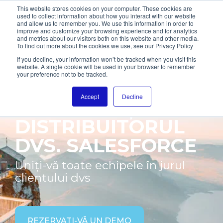
This website stores cookies on your computer. These cookies are
used to collect information about how you interact with our website
and allow us to remember you. We use this information in order to
improve and customize your browsing experience and for analytics
and metrics about our visitors both on this website and other media.
To find out more about the cookies we use, see our Privacy Policy
If you decline, your information won’t be tracked when you visit this
website. A single cookie will be used in your browser to remember
your preference not to be tracked.
DIGITALL ESTE
Accept
Decline
EXPERTUL ȘI
DISTRIBUITORUL
DVS. SALESFORCE
Uniți-vă toate echipele în jurul
clientului dvs
REZERVAȚI-VĂ UN DEMO