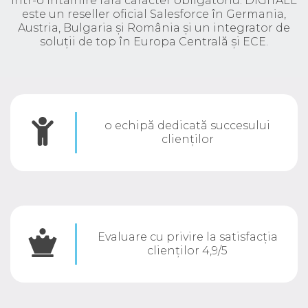
într-o întâlnire fără caracter obligatoriu. DIGITALL
este un reseller oficial Salesforce în Germania,
Austria, Bulgaria și România și un integrator de
soluții de top în Europa Centrală și ECE.
o echipă dedicată succesului
clienților
Evaluare cu privire la satisfacția
clienților
4,9/5