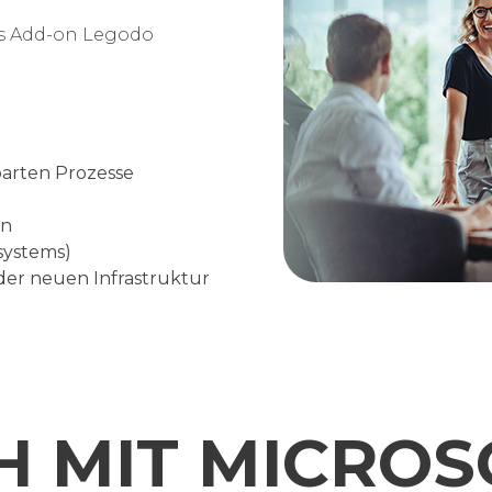
as Add-on Legodo
barten Prozesse
en
systems)
er neuen Infrastruktur
H MIT MICROS