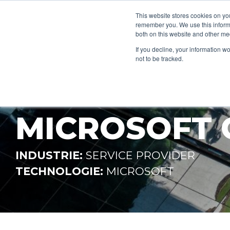
This website stores cookies on yo
remember you. We use this informa
both on this website and other me
EINFÜHRUNG
If you decline, your information w
not to be tracked.
PLATTFORM 
MICROSOFT
INDUSTRIE:
SERVICE PROVIDER
TECHNOLOGIE:
MICROSOFT