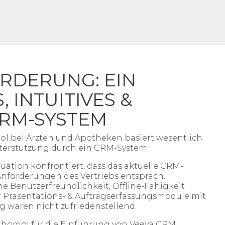
RDERUNG: EIN
 INTUITIVES &
CRM-SYSTEM
ol bei Ärzten und Apotheken basiert wesentlich
terstützung durch ein CRM-System.
uation konfrontiert, dass das aktuelle CRM-
nforderungen des Vertriebs entsprach.
e Benutzerfreundlichkeit, Offline-Fähigkeit
er Präsentations- & Auftragserfassungsmodule mit
waren nicht zufriedenstellend.
thomol für die Einführung von Veeva CRM.