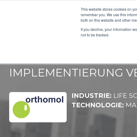
This website stores cookies on yo
remember you. We use this informa
both on this website and other me
If you decline, your information w
ORTHO
not to be tracked.
IMPLEMENTIERUNG V
INDUSTRIE:
LIFE S
TECHNOLOGIE:
MAR