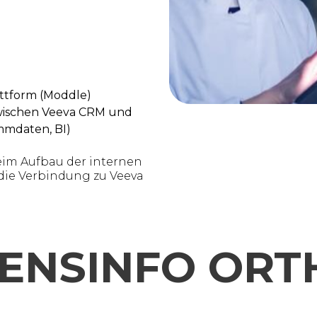
ttform (Moddle)
zwischen Veeva CRM und
mmdaten, BI)
eim Aufbau der internen
die Verbindung zu Veeva
ENSINFO OR