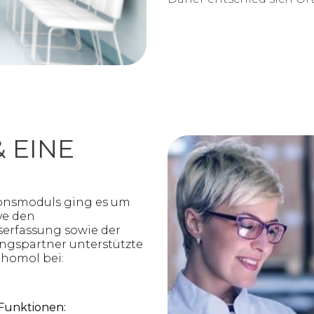
 EINE
ionsmoduls ging es um
ve den
rfassung sowie der
ungspartner unterstützte
thomol bei:
Funktionen: