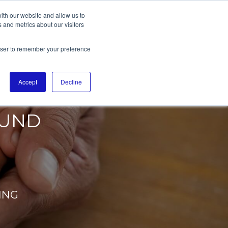
ith our website and allow us to
 and metrics about our visitors
rowser to remember your preference
EN
Accept
Decline
 UND
ING