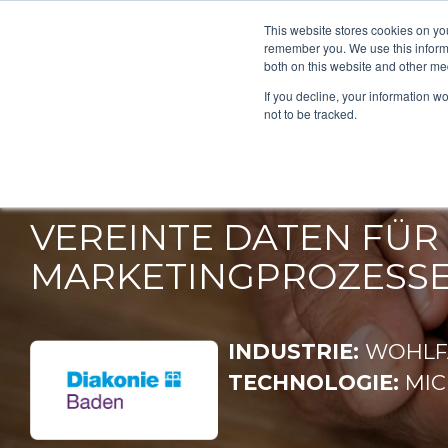
This website stores cookies on yo
remember you. We use this informa
both on this website and other me
If you decline, your information w
DIAKON
not to be tracked.
VEREINTE
DATEN
FÜR
MARKETINGPROZESS
INDUSTRIE:
WOHLF
TECHNOLOGIE:
MIC