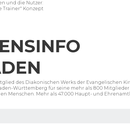
en und die Nutzer:
e Trainer" Konzept
ENSINFO
ADEN
tglied
des
Diakonischen
Werks
der
Evangelischen
Ki
aden-Württemberg für seine
mehr
als
800
Mitglieder
gen
Menschen.
Mehr
als
47.000 Haupt- und
Ehrenamtl