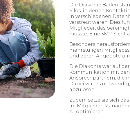
Die Diakonie Baden stan
Silos, in denen Kontakt
in verschiedenen Datenb
verstreut waren. Dies f
Mitglieder, das bereini
musste. Eine 360°-Sicht 
Besonders herausfordern
mehrstufigen Mitgliedss
und deren Angebote umfa
Die Diakonie war auf der
Kommunikation mit den 
Ansprechpartnern, die in
Dabei war es notwendig, 
abzulösen. ​
Zudem setze sie sich das
im Mitglieder-Managemen
zu optimieren. ​