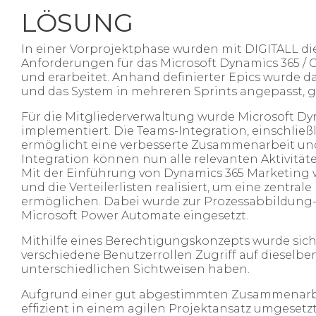
LÖSUNG
In einer Vorprojektphase wurden mit DIGITALL d
Anforderungen für das Microsoft Dynamics 365 / 
und erarbeitet. Anhand definierter Epics wurde
und das System in mehreren Sprints angepasst, ge
Für die Mitgliederverwaltung wurde Microsoft Dy
implementiert. Die Teams-Integration, einschließl
ermöglicht eine verbesserte Zusammenarbeit un
Integration können nun alle relevanten Aktivität
Mit der Einführung von Dynamics 365 Marketing 
und die Verteilerlisten realisiert, um eine zentr
ermöglichen. Dabei wurde zur Prozessabbildung
Microsoft Power Automate eingesetzt.​
Mithilfe eines Berechtigungskonzepts wurde siche
verschiedene Benutzerrollen Zugriff auf dieselbe
unterschiedlichen Sichtweisen haben.​
Aufgrund einer gut abgestimmten Zusammenarbei
effizient in einem agilen Projektansatz umgeset