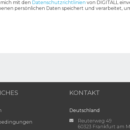
 mich mit den
Datenschutzrichtlinien
von DIGITALL einv
benen persönlichen Daten speichert und verarbeitet, 
ICHES
KONTAKT
m
Deutschland
Reuterweg 49
bedingungen
60323 Frankfurt am 