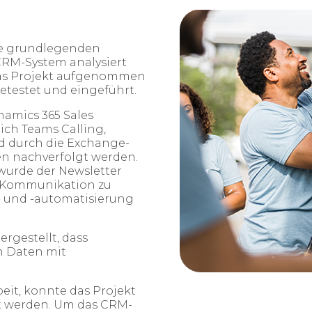
ie grundlegenden
CRM-System analysiert
 das Projekt aufgenommen
testet und eingeführt.​
namics 365 Sales
ich Teams Calling,
d durch die Exchange-
en nachverfolgt werden.
wurde der Newsletter
ale Kommunikation zu
- und -automatisierung
rgestellt, dass
n Daten mit
t, konnte das Projekt
zt werden. Um das CRM-