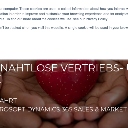
ur computer. These cookies are used to collect information about how you interact w
tion in order to improve and customize your browsing experience and for analytics
dia. To find out more about the cookies we use, see our Privacy Policy
on’t be tracked when you visit this website. A single cookie will be used in your b
IE BAD
 NAHTLOSE
VERTRIEBS-
E
AHRT
ROSOFT
DYNAMICS 365 SALES
&
MARKET