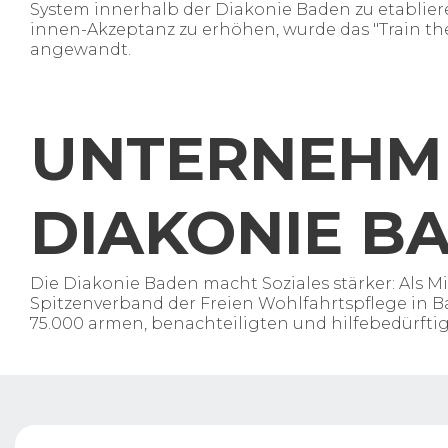
System innerhalb der Diakonie Baden zu etablier
innen-Akzeptanz zu erhöhen, wurde das "Train th
angewandt. ​
UNTERNEHM
DIAKONIE B
Die
Diakonie
Baden
macht
Soziales
stärker
: Als
Mi
Spitzenverband
der
Freien
Wohlfahrtspflege
in B
75.000
armen
,
benachteiligten
und
hilfebedürfti