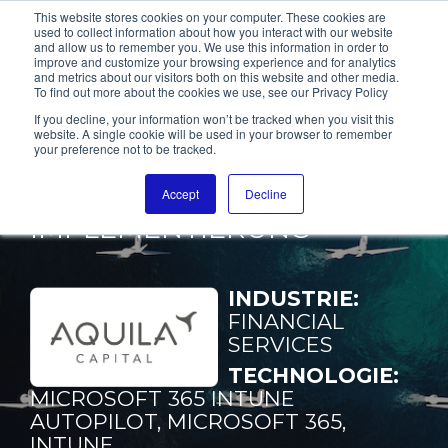
This website stores cookies on your computer. These cookies are
used to collect information about how you interact with our website
and allow us to remember you. We use this information in order to
improve and customize your browsing experience and for analytics
and metrics about our visitors both on this website and other media.
To find out more about the cookies we use, see our Privacy Policy
AQUILA CAPITAL
If you decline, your information won’t be tracked when you visit this
website. A single cookie will be used in your browser to remember
your preference not to be tracked.
INTUNE AUTOPILOT UND
APPLE MDM POC
Accept
Decline
IMPLEMENTIERUNG
INDUSTRIE:
FINANCIAL
SERVICES
TECHNOLOGIE:
MICROSOFT 365 INTUNE
AUTOPILOT, MICROSOFT 365,
INTUNE