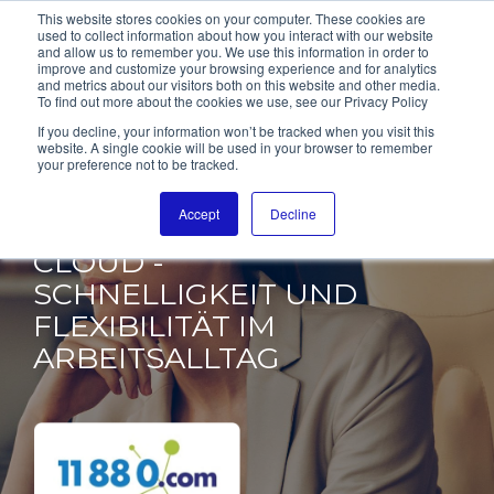
This website stores cookies on your computer. These cookies are
used to collect information about how you interact with our website
and allow us to remember you. We use this information in order to
improve and customize your browsing experience and for analytics
and metrics about our visitors both on this website and other media.
To find out more about the cookies we use, see our Privacy Policy
11880 INTERNET
If you decline, your information won’t be tracked when you visit this
website. A single cookie will be used in your browser to remember
your preference not to be tracked.
SERVICES AG​​
Accept
Decline
SALESFORCE MULTI-
CLOUD -
SCHNELLIGKEIT UND
FLEXIBILITÄT
IM
ARBEITSALLTAG