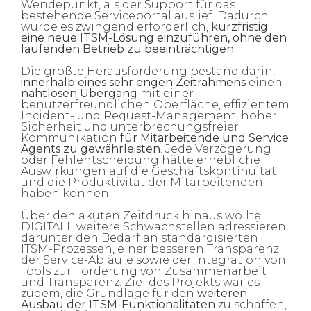
Wendepunkt, als der Support für das
bestehende Serviceportal auslief. Dadurch
wurde es zwingend erforderlich,
kurzfristig
eine neue ITSM-Lösung einzuführen, ohne den
laufenden Betrieb zu beeinträchtigen.
Die größte Herausforderung bestand darin,
innerhalb eines sehr engen Zeitrahmens
einen
nahtlosen Übergang
mit einer
benutzerfr
eundlichen Oberfläche, effizientem
Incident- und Request-Management, hoher
Sicherheit und unterbrechungsfreier
Kommunikation
für Mitarbeitende und Service
Agents
zu gewährleisten
. Jede Verzögerung
oder Fehlentscheidung hätte erhebliche
Auswirkungen auf die Geschäftskontinuität
und die Produktivität der Mitarbeitenden
haben können.
Über den akuten Zeitdruck hinaus wollte
DIGITALL weitere Schwachstellen adressieren,
darunter den Bedarf an standardisierten
ITSM-Prozessen, einer besseren Transparenz
der Service-Abläufe sowie der Integration von
Tools zur Förderung von Zusammenarbeit
und Transparenz. Ziel des Projekts war es
zudem, die Grundlage für den
weiteren
Ausbau der ITSM-Funktionalitäten
zu schaffen,