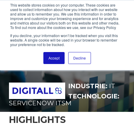
This website stores cookies on your computer. These cookies are
used to collect information about how you interact with our website
and allow us to remember you. We use this information in order to
improve and customize your browsing experience and for analytics
DIGITALL
and metrics about our visitors both on this website and other media.
To find out more about the cookies we use, see our Privacy Policy
If you decline, your information won’t be tracked when you visit this
IT-SERVICE-BETRIEB MIT
website. A single cookie will be used in your browser to remember
your preference not to be tracked.
MODERNER ITSM-
PLATTFORM
Accept
Decline
TRANSFORMIEREN
INDUSTRIE:
IT
TECHNOLOGIE:
SERVICENOW ITSM
HIGHLIGHTS