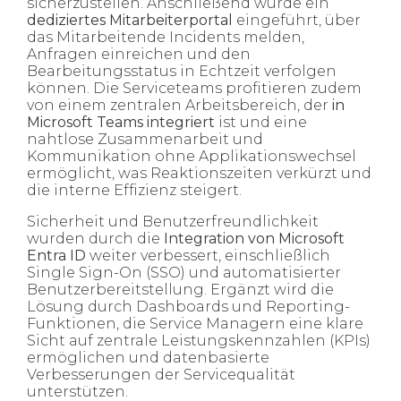
sicherzustellen. Anschließend wurde ein
dediziertes Mitarbeiterportal
eingeführt, über
das Mitarbeitende
Incidents
melden,
Anfragen einreichen und den
Bearbeitungsstatus in Echtzeit verfolgen
können. Die Serviceteams profitieren zudem
von einem zentralen Arbeitsbereich, der
in
Microsoft Teams integriert
ist und eine
nahtlose Zusammenarbeit und
Kommunikation ohne Applikationswechsel
ermöglicht, was Reaktionszeiten verkürzt und
die interne Effizienz steigert.
Sicherheit und Benutzerfreundlichkeit
wurden durch die
Integration von Microsoft
Entra ID
weiter verbessert, einschließlich
Single
Sign
-On (SSO) und automatisierter
Benutzerbereitstellung.
Ergänzt
wird
die
Lösung
durch
Dashboards und Reporting-
Funktionen
, die Service
Managern
eine
klare
Sicht auf
zentrale
Leistungskennzahlen
(KPIs)
ermöglichen
und
datenbasierte
Verbesserungen
der
Servicequalität
unterstützen
.