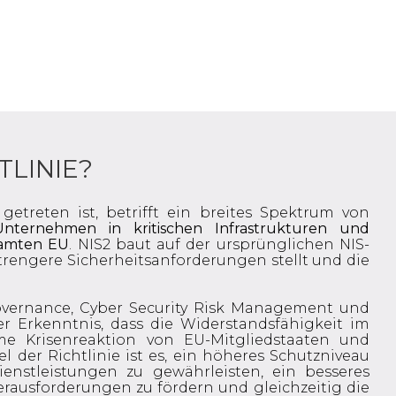
TLINIE?
 getreten ist, betrifft ein breites Spektrum von
nternehmen in kritischen Infrastrukturen und
samten EU
. NIS2 baut auf der ursprünglichen NIS-
strengere Sicherheitsanforderungen stellt und die
Governance, Cyber Security Risk Management und
er Erkenntnis, dass die Widerstandsfähigkeit im
e Krisenreaktion von EU-Mitgliedstaaten und
der Richtlinie ist es, ein höheres Schutzniveau
ienstleistungen zu gewährleisten, ein besseres
ausforderungen zu fördern und gleichzeitig die