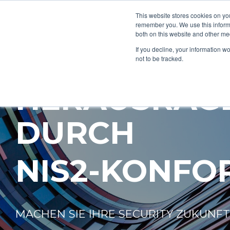
This website stores cookies on yo
remember you. We use this informa
both on this website and other me
If you decline, your information w
not to be tracked.
HERAUSRAGE
DURCH
NIS2-KONFO
MACHEN SIE IHRE SECURITY ZUKUNF