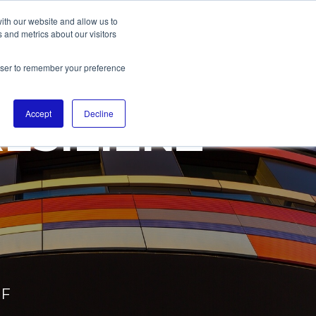
ith our website and allow us to
 and metrics about our visitors
rowser to remember your preference
Accept
Decline
ESILIENZ
UF