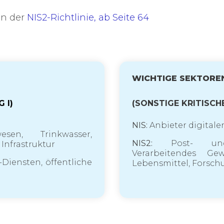
 in der
NIS2-Richtlinie, ab Seite 64
WICHTIGE SEKTORE
G I)
(SONSTIGE KRITISCH
NIS:
Anbieter digitale
sen, Trinkwasser,
NIS2:
Post- und Ku
Infrastruktur
Verarbeitendes Ge
Diensten, öffentliche
Lebensmittel, Forsc