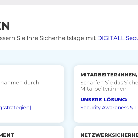
EN
ssern Sie Ihre Sicherheitslage mit
DIGITALL Secu
MITARBEITER:INNEN
maßnahmen durch
Schärfen Sie das Sich
Mitarbeiter:innen
.
UNSERE LÖSUNG:
sstrategien)
Security Awareness & 
EMENT
NETZWERKSICHERHE