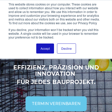
This website stores cookies on your computer. These cookies are
used to collect information about how you interact with our website
and allow us to remember you. We use this information in order to
improve and customize your browsing experience and for analytics
and metrics about our visitors both on this website and other media.
To find out more about the cookies we use, see our Privacy Policy
OPTIMIERUNG VON
If you decline, your information won’t be tracked when you visit this
website. A single cookie will be used in your browser to remember
your preference not to be tracked.
BAUPROJEKTEN.
DIE ZUKUNFT BAUEN.
Accept
Decline
EFFIZIENZ, PRÄZISION UND
INNOVATION
FÜR JEDES BAUPROJEKT.
TERMIN VEREINBAREN